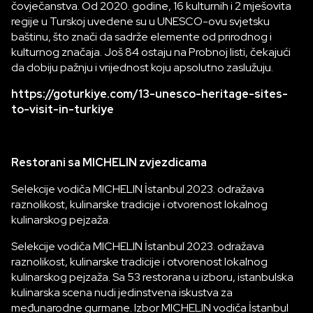
čovječanstva. Od 2020. godine, 16 kulturnih i 2 mješovita
regije u Turskoj uvedene su u UNESCO-ovu svjetsku
baštinu, što znači da sadrže elemente od prirodnog i
kulturnog značaja. Još 84 ostaju na Probnoj listi, čekajući
da dobiju pažnju i vrijednost koju apsolutno zaslužuju.
https://goturkiye.com/13-unesco-heritage-sites-
to-visit-in-turkiye
Restorani sa MICHELIN zvjezdicama
Selekcije vodiča MICHELIN İstanbul 2023. odražava
raznolikost, kulinarske tradicije i otvorenost lokalnog
kulinarskog pejzaža.
Selekcije vodiča MICHELIN İstanbul 2023. odražava
raznolikost, kulinarske tradicije i otvorenost lokalnog
kulinarskog pejzaža. Sa 53 restorana u izboru, istanbulska
kulinarska scena nudi jedinstvena iskustva za
međunarodne gurmane. Izbor MICHELIN vodiča İstanbul