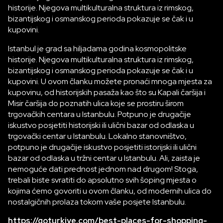
historije. Njegova multikulturalna struktura iz rimskog,
bizantijskog i osmanskog perioda pokazuje se čak i u
kupovini.
Istanbul je grad sa hiljadama godina kosmopolitske
historije. Njegova multikulturalna struktura iz rimskog,
bizantijskog i osmanskog perioda pokazuje se čak i u
kupovini. U ovom članku možete pronaći mnoga mjesta za
kupovinu, od historijskih pasaža kao što su Kapali čaršija i
Misir čaršija do poznatih ulica koje se prostiru širom
trgovačkih centara u Istanbulu. Potpuno je drugačije
iskustvo posjetiti historijski ili ulični bazar od odlaska u
trgovački centar u Istanbulu. Lokalno stanovništvo,
potpuno je drugačije iskustvo posjetiti istorijski ili ulični
bazar od odlaska u tržni centar u Istanbulu. Ali, zaista je
nemoguće dati prednost jednom nad drugom! Stoga,
trebali biste svratiti do apsolutno svih šoping mjesta o
kojima ćemo govoriti u ovom članku, od modernih ulica do
nostalgičnih prolaza tokom vaše posjete Istanbulu.
https://goturkiye.com/best-places-for-shopping-