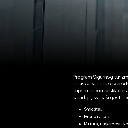
Program Sigurnog turizma 
dolaska na bilo koji aero
pripremljenom u skladu s
saradnje, svi naši gosti 
Smještaj,
Hrana i piće,
Kultura, umjetnost i k