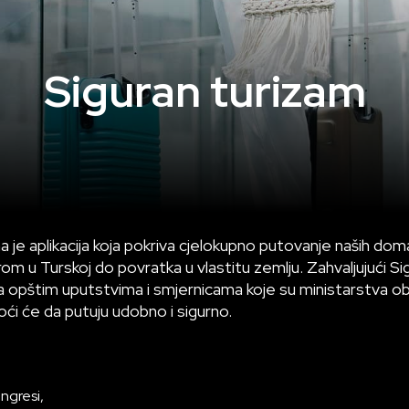
Siguran turizam
je aplikacija koja pokriva cjelokupno putovanje naših domać
drom u Turskoj do povratka u vlastitu zemlju. Zahvaljujući S
a opštim uputstvima i smjernicama koje su ministarstva obj
moći će da putuju udobno i sigurno.
ongresi,