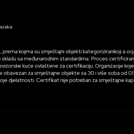
lazaka
 prema kojima su smještajni objekti kategoriziranikoji a oc
 u skladu sa međunarodnim standardima. Proces certificiranj
orske kuće ovlaštene za certifikaciju. Organizacije koje s
 je obavezan za smještajne objekte sa 30 i više soba od 01.0
voje djelatnosti. Certifikat nije potreban za smještajne kap