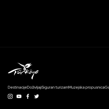
Destinacije
Doživljaji
Siguran turizam
Muzejska propusnica
Ga